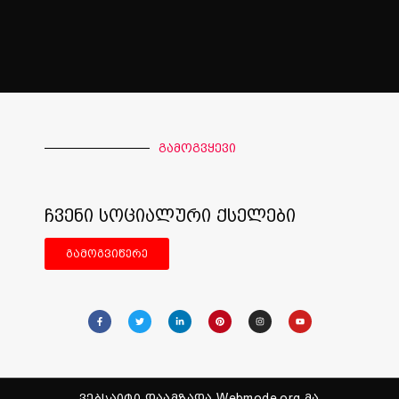
გამოგვყევი
ჩვენი სოციალური ქსელები
გამოგვიწერე
ვებსაიტი დაამზადა Webmode.org მა