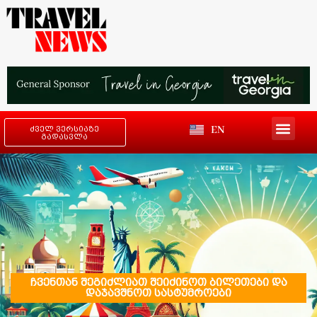
EN
ძველ ვერსიაზე
გადასვლა
ჩვენთან შეგიძლიათ შეიძინოთ ბილეთები და
დაჯავშნოთ სასტუმროები