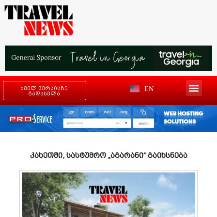
EN
ძველ ვერსიაზე
გადასვლა
კახეთში, სასტუმრო „აგარანი“ გაიხსნება