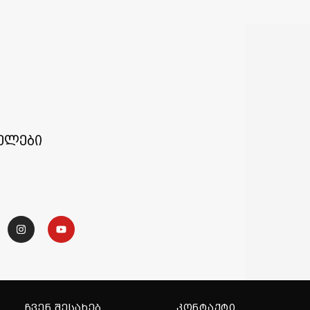
ელები
ᲩᲕᲔᲜ ᲨᲔᲡᲐᲮᲔᲑ
ᲙᲝᲜᲢᲐᲥᲢᲘ