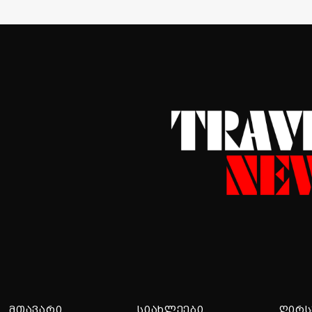
ᲛᲗᲐᲕᲐᲠᲘ
ᲡᲘᲐᲮᲚᲔᲔᲑᲘ
ᲦᲘᲠᲡ