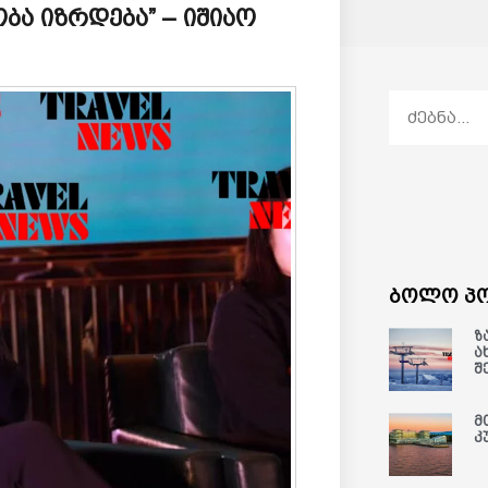
ბა იზრდება” – იშიაო
ბოლო პო
ზ
ა
შ
მ
კ