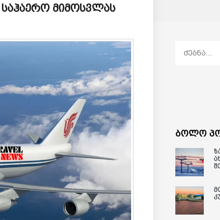
ის საჰაერო მიმოსვლას
ბოლო პო
ზ
ა
შ
მ
კ