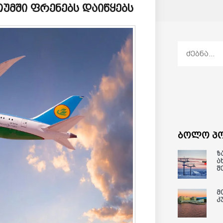
ათუმში ფრენებს დაიწყებს
ბოლო პო
ზ
ა
შ
მ
კ