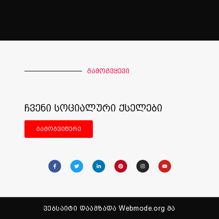
გამოგვყევი
ჩვენი სოციალური ქსელები
გამოგვიწერე
ვებსაიტი დაამზადა Webmode.org მა