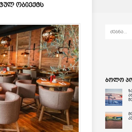
სტულ ობიექტს
ბოლო პო
ზ
ა
შ
მ
კ