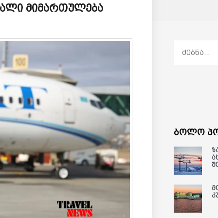
ხალი მიმართულება
ბოლო პო
ზ
ა
შ
მ
კ