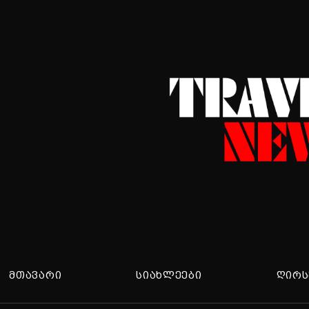
ᲛᲗᲐᲕᲐᲠᲘ
ᲡᲘᲐᲮᲚᲔᲔᲑᲘ
ᲦᲘᲠᲡ