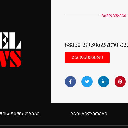
გამოგვყევი
ჩვენი სოციალური ქს
გამოგვიწერე
ᲨᲔᲡᲐᲜᲘᲨᲜᲐᲝᲑᲔᲑᲘ
ᲐᲕᲘᲐᲑᲘᲚᲔᲗᲔᲑᲘ