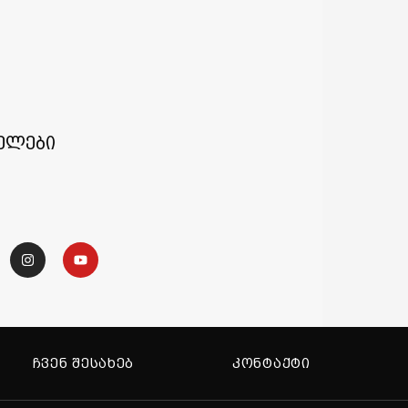
ელები
ᲩᲕᲔᲜ ᲨᲔᲡᲐᲮᲔᲑ
ᲙᲝᲜᲢᲐᲥᲢᲘ