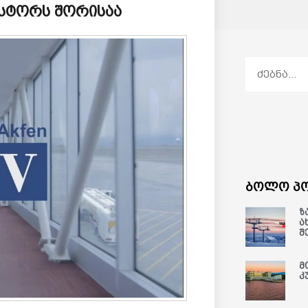
ვესტორს შორისაა
ბოლო პო
ზ
ა
შ
მ
კ