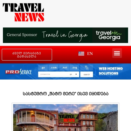
EN
ძველ ვერსიაზე
გადასვლა
სასტუმრო „შატო მერე“ ისევ იყიდება