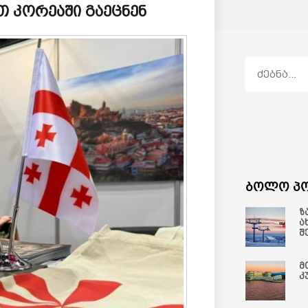
 კორეაში გაეცნენ
ბოლო პო
ზ
ა
შ
მ
კ