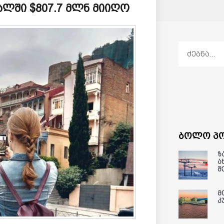
ლში $807.7 მლნ მიიღო
ბოლო პო
ზ
ა
შ
მ
კ