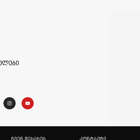
ელები
ᲩᲕᲔᲜ ᲨᲔᲡᲐᲮᲔᲑ
ᲙᲝᲜᲢᲐᲥᲢᲘ