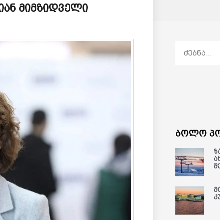
იან მიმზიდველი
ბოლო პო
ზ
ა
შ
მ
კ