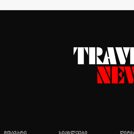
ᲛᲗᲐᲕᲐᲠᲘ
ᲡᲘᲐᲮᲚᲔᲔᲑᲘ
ᲦᲘᲠᲡ