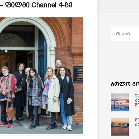
 ფილმი Channel 4-ზე
ბოლო პო
ზ
ა
შ
მ
კ