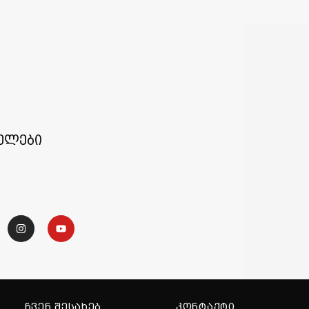
ელები
ᲩᲕᲔᲜ ᲨᲔᲡᲐᲮᲔᲑ
ᲙᲝᲜᲢᲐᲥᲢᲘ