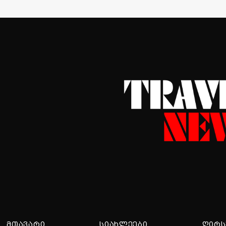
ᲛᲗᲐᲕᲐᲠᲘ
ᲡᲘᲐᲮᲚᲔᲔᲑᲘ
ᲦᲘᲠᲡ