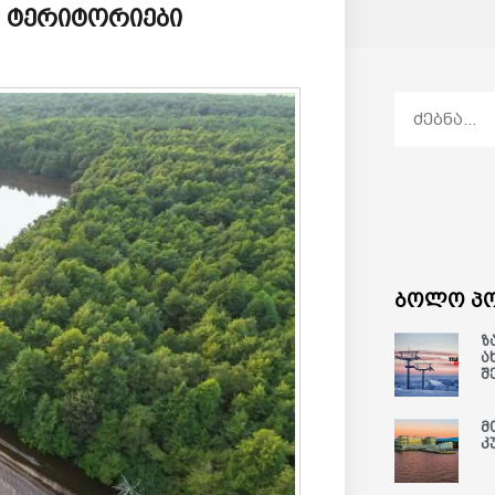
ი ტერიტორიები
ბოლო პო
ზ
ა
შ
მ
კ