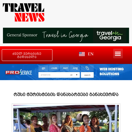
EN
ძველ ვერსიაზე
გადასვლა
რუსი ტურისტების დანახარჯები განახევრდა