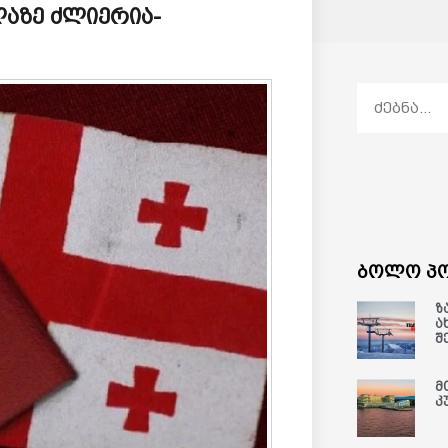
აზე ძლიერია-
ბოლო პო
ზ
ა
შ
მ
კ