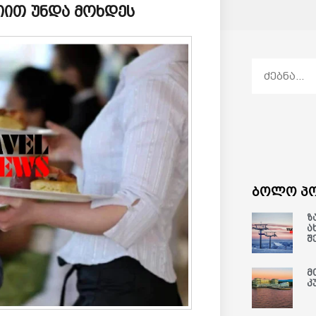
იით უნდა მოხდეს
ბოლო პო
ზ
ა
შ
მ
კ