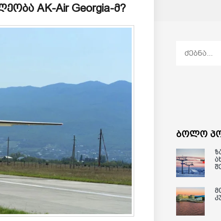
ობა AK-Air Georgia-მ?
ბოლო პო
ზ
ა
შ
მ
კ