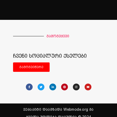
გამოგვყევი
ჩვენი სოციალური ქსელები
გამოგვიწერე
ვებსაიტი დაამზადა Webmode.org მა