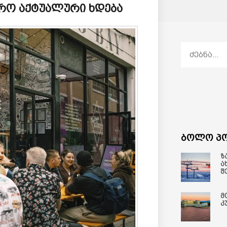
ფრო აქტუალური ხდება
ბოლო პო
ზ
ა
შ
მ
კ