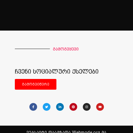
გამოგვყევი
ჩვენი სოციალური ქსელები
გამოგვიწერე
ვებსაიტი დაამზადა Webmode.org მა