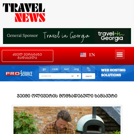
EN
ძველ ვერსიაზე
გადასვლა
ჯეიმი ოლივერის მომზადებული ხაჭაპური