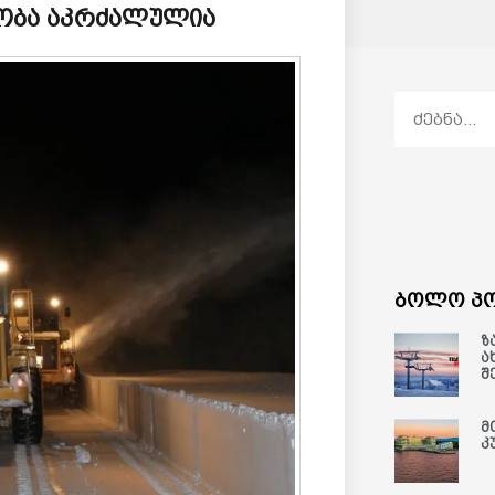
აობა აკრძალულია
ბოლო პო
ზ
ა
შ
მ
კ