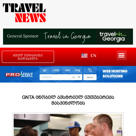
EN
ძველ ვერსიაზე
გადასვლა
GNTA ცნობილ ავსტრიელ იუთუბერებს
მასპინძლობს