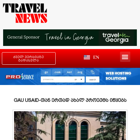
EN
ძველ ვერსიაზე
გადასვლა
GAU USAID-თან ერთად ახალ პროექტს იწყებს