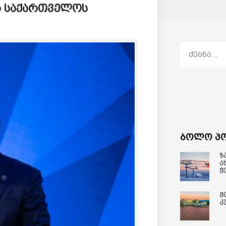
ცა საქართველოს
ბოლო პო
ზ
ა
შ
მ
კ