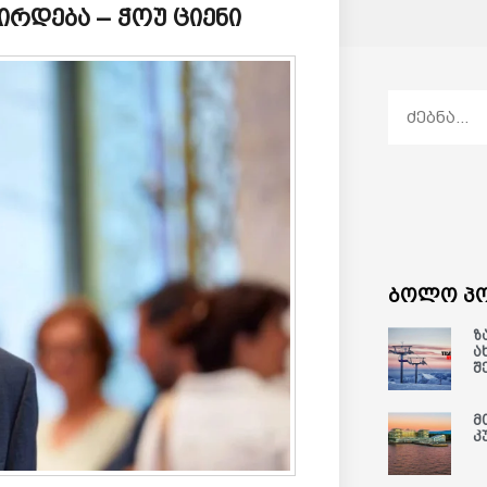
ირდება – ჭოუ ციენი
ბოლო პო
ზ
ა
შ
მ
კ