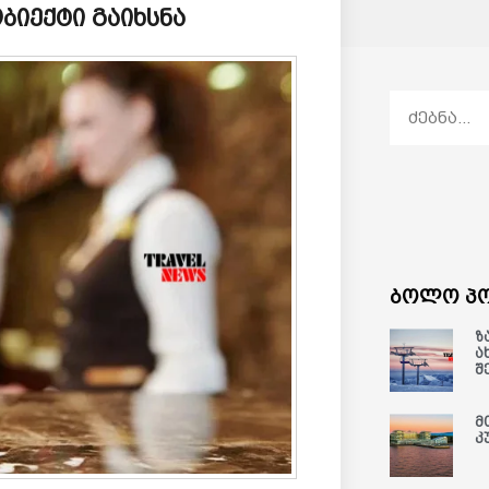
ბიექტი გაიხსნა
ბოლო პო
ზ
ა
შ
მ
კ