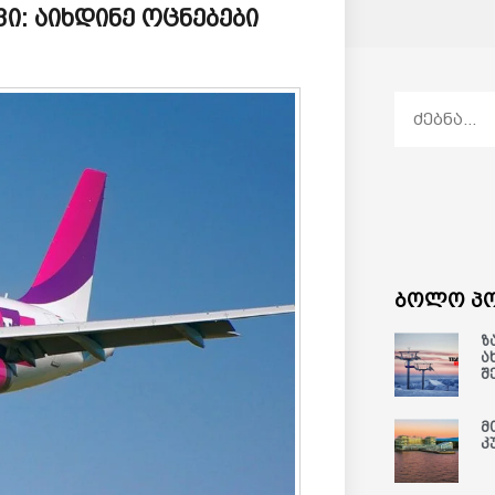
ი: აიხდინე ოცნებები
ბოლო პო
ზ
ა
შ
მ
კ