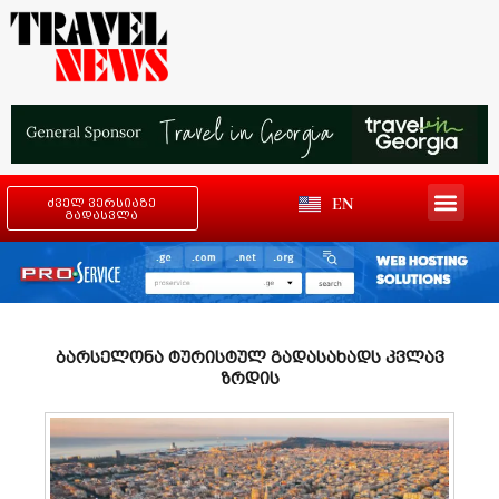
EN
ძველ ვერსიაზე
გადასვლა
ბარსელონა ტურისტულ გადასახადს კვლავ
ზრდის