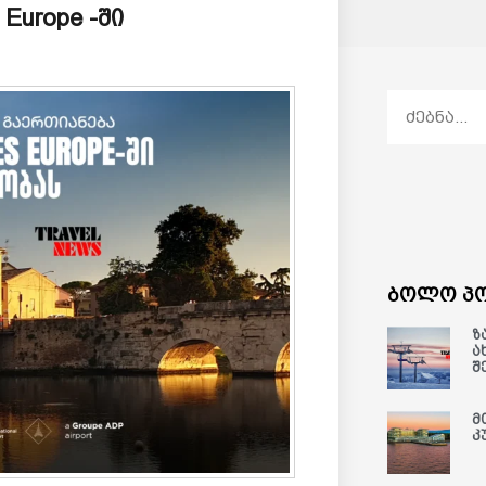
Europe -ში
ბოლო პო
ზ
ა
შ
მ
კ