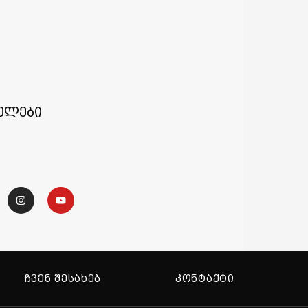
ელები
ᲩᲕᲔᲜ ᲨᲔᲡᲐᲮᲔᲑ
ᲙᲝᲜᲢᲐᲥᲢᲘ