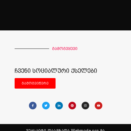
გამოგვყევი
ჩვენი სოციალური ქსელები
გამოგვიწერე
ვებსაიტი დაამზადა Webmode.org მა