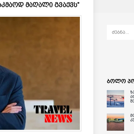
აკმაოდ მაღალი გვაქვს”
ბოლო პო
ზ
ა
შ
მ
კ