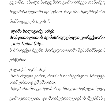
გულში. ახალი
სასტუმრო
გამოირჩევა
თანამე
ხელმისაწვდომი
ფასებით, რაც
მას
სტუმრების
მიმზიდველს
ხდის “.
ლაშა
სილაგაძე, არქი
ჰოსფითალითის
აღმასრულებელი
დირექტორი
„
ibis Tbilisi City
–
ს
პროექტი
ჩვენს
პორტფოლიოში
შესანიშნავი
ერწყმის
ქალაქის
იერსახეს.
მოხარული
ვართ, რომ
ამ
საინტერესო
პროექტზ
თან
ერთად
ვმუშაობთ.
სტუმართმოყვარეობის
განსაკუთრებული
ხედვ
გამოცდილების
და
შთაბეჭდილებების
შექმნას