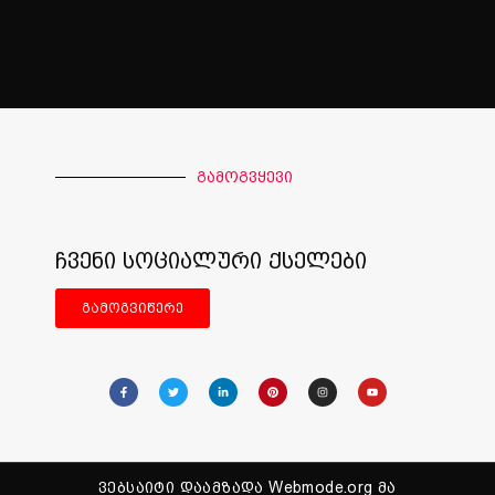
გამოგვყევი
ჩვენი სოციალური ქსელები
გამოგვიწერე
ვებსაიტი დაამზადა Webmode.org მა