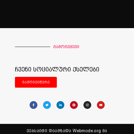
გამოგვყევი
ჩვენი სოციალური ქსელები
გამოგვიწერე
ვებსაიტი დაამზადა Webmode.org მა