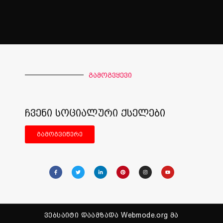
გამოგვყევი
ჩვენი სოციალური ქსელები
გამოგვიწერე
ვებსაიტი დაამზადა Webmode.org მა