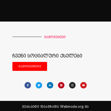
გამოგვყევი
ჩვენი სოციალური ქსელები
გამოგვიწერე
ვებსაიტი დაამზადა Webmode.org მა