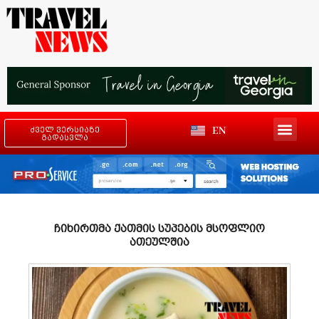
EN
ძველ ვერსიაზე
გადასვლა
ჩიხირთმა ქათმის სუპების მსოფლიო
ათეულშია